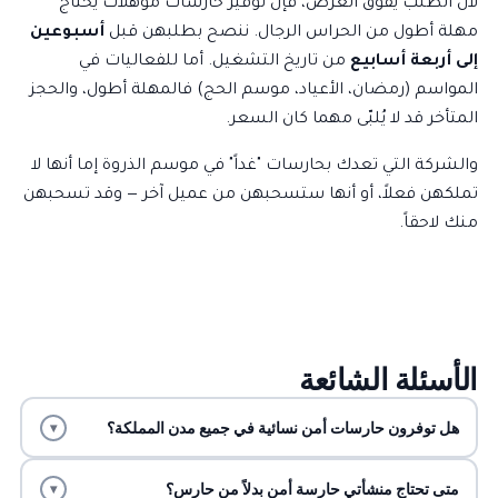
لأن الطلب يفوق العرض، فإن توفير حارسات مؤهلات يحتاج
مهلة أطول من الحراس الرجال. ننصح بطلبهن قبل
أسبوعين
إلى أربعة أسابيع
من تاريخ التشغيل. أما للفعاليات في
المواسم (رمضان، الأعياد، موسم الحج) فالمهلة أطول، والحجز
المتأخر قد لا يُلبّى مهما كان السعر.
والشركة التي تعدك بحارسات "غداً" في موسم الذروة إما أنها لا
تملكهن فعلاً، أو أنها ستسحبهن من عميل آخر — وقد تسحبهن
منك لاحقاً.
الأسئلة الشائعة
هل توفرون حارسات أمن نسائية في جميع مدن المملكة؟
▾
متى تحتاج منشأتي حارسة أمن بدلاً من حارس؟
▾