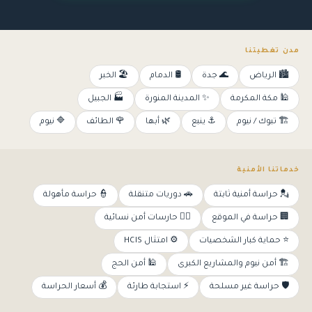
مدن تغطيتنا
🏙️ الرياض
🌊 جدة
🛢️ الدمام
🏖️ الخبر
🕌 مكة المكرمة
✨ المدينة المنورة
🏭 الجبيل
🏗️ تبوك / نيوم
⚓ ينبع
🌿 أبها
🌹 الطائف
🔷 نيوم
خدماتنا الأمنية
💂 حراسة أمنية ثابتة
🚗 دوريات متنقلة
👮 حراسة مأهولة
🏢 حراسة في الموقع
👩‍✈️ حارسات أمن نسائية
⭐ حماية كبار الشخصيات
⚙️ امتثال HCIS
🏗️ أمن نيوم والمشاريع الكبرى
🕌 أمن الحج
🛡️ حراسة غير مسلحة
⚡ استجابة طارئة
💰 أسعار الحراسة