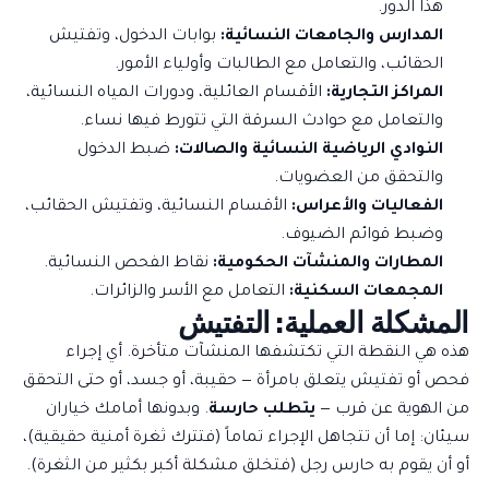
هذا الدور.
المدارس والجامعات النسائية:
بوابات الدخول، وتفتيش
الحقائب، والتعامل مع الطالبات وأولياء الأمور.
المراكز التجارية:
الأقسام العائلية، ودورات المياه النسائية،
والتعامل مع حوادث السرقة التي تتورط فيها نساء.
النوادي الرياضية النسائية والصالات:
ضبط الدخول
والتحقق من العضويات.
الفعاليات والأعراس:
الأقسام النسائية، وتفتيش الحقائب،
وضبط قوائم الضيوف.
المطارات والمنشآت الحكومية:
نقاط الفحص النسائية.
المجمعات السكنية:
التعامل مع الأسر والزائرات.
المشكلة العملية: التفتيش
هذه هي النقطة التي تكتشفها المنشآت متأخرة. أي إجراء
فحص أو تفتيش يتعلق بامرأة — حقيبة، أو جسد، أو حتى التحقق
من الهوية عن قرب —
يتطلب حارسة
. وبدونها أمامك خياران
سيئان: إما أن تتجاهل الإجراء تماماً (فتترك ثغرة أمنية حقيقية)،
أو أن يقوم به حارس رجل (فتخلق مشكلة أكبر بكثير من الثغرة).