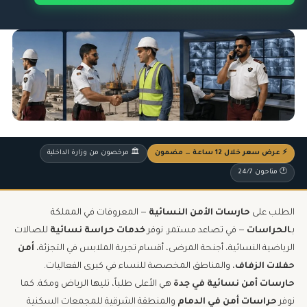
⚡ عرض سعر خلال 12 ساعة — مضمون
🏛️ مرخصون من وزارة الداخلية
🕐 متاحون 24/7
الطلب على
حارسات الأمن النسائية
— المعروفات في المملكة
بـ
الحراسات
— في تصاعد مستمر. نوفر
خدمات حراسة نسائية
للصالات
الرياضية النسائية، أجنحة المرضى، أقسام تجربة الملابس في التجزئة،
أمن
حفلات الزفاف
، والمناطق المخصصة للنساء في كبرى الفعاليات.
حارسات أمن نسائية في جدة
هي الأعلى طلباً، تليها الرياض ومكة. كما
نوفر
حراسات أمن في الدمام
والمنطقة الشرقية للمجمعات السكنية