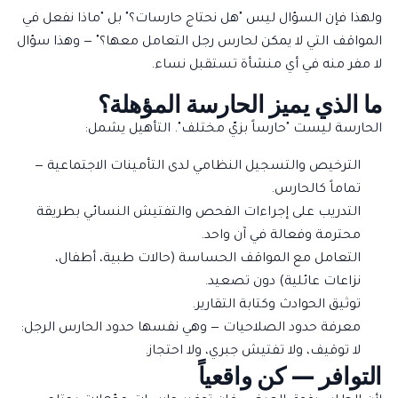
ولهذا فإن السؤال ليس "هل نحتاج حارسات؟" بل "ماذا نفعل في
المواقف التي لا يمكن لحارس رجل التعامل معها؟" — وهذا سؤال
لا مفر منه في أي منشأة تستقبل نساء.
ما الذي يميز الحارسة المؤهلة؟
الحارسة ليست "حارساً بزيّ مختلف". التأهيل يشمل:
الترخيص والتسجيل النظامي لدى التأمينات الاجتماعية —
تماماً كالحارس.
التدريب على إجراءات الفحص والتفتيش النسائي بطريقة
محترمة وفعالة في آن واحد.
التعامل مع المواقف الحساسة (حالات طبية، أطفال،
نزاعات عائلية) دون تصعيد.
توثيق الحوادث وكتابة التقارير.
معرفة حدود الصلاحيات —
وهي نفسها حدود الحارس الرجل
:
لا توقيف، ولا تفتيش جبري، ولا احتجاز.
التوافر — كن واقعياً