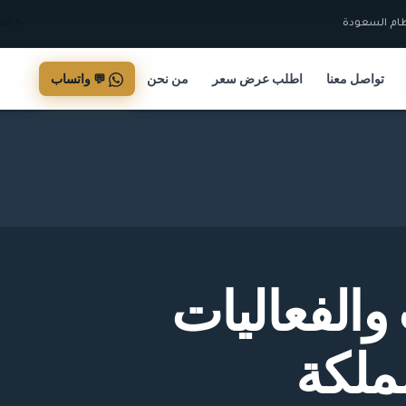
📞 اتصل +92 6
تواصل معنا
اطلب عرض سعر
من نحن
💬 واتساب
والفعاليات
مملكة