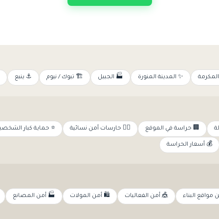
⚓ ينبع
🏗️ تبوك / نيوم
🏭 الجبيل
✨ المدينة المنورة
🕌 مكة 
حماية كبار الشخصيات
👩‍✈️ حارسات أمن نسائية
🏢 حراسة في الموقع

💰 أسعار الحراسة
🏭 أمن المصانع
🛍️ أمن المولات
🎪 أمن الفعاليات
🏗️ أمن مواقع 