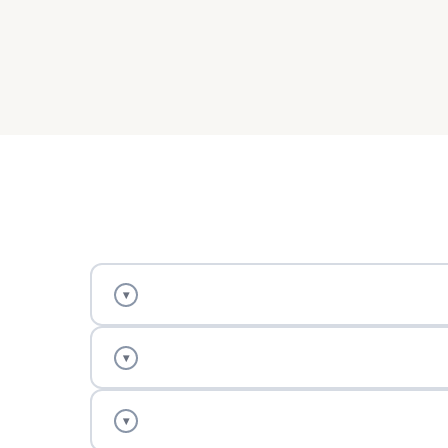
▾
▾
▾