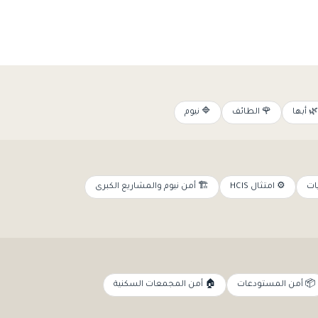
🌿 أبها
🌹 الطائف
🔷 نيوم
ات
⚙️ امتثال HCIS
🏗️ أمن نيوم والمشاريع الكبرى
📦 أمن المستودعات
🏠 أمن المجمعات السكنية