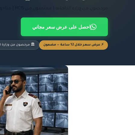
مرخصون من وزارة الداخلية | معتمدون من HCIS | متاحون 24/7
احصل على عرض سعر مجاني
⚡ عرض سعر خلال 12 ساعة — مضمون
🏛️ مرخصون من وزارة ال