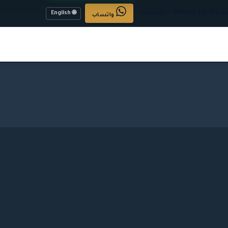
🌐 English
32 3573022
✉️ راسلنا
واتساب