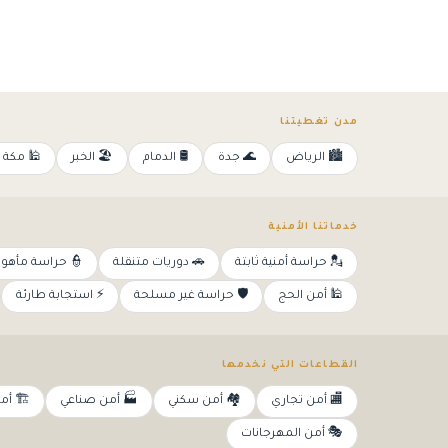
مدن تغطيتنا
المكرمة
🏖️ الخبر
🛢️ الدمام
🌊 جدة
🏙️ الرياض
خدماتنا الأمنية
 حراسة مأهولة
🚗 دوريات متنقلة
💂 حراسة أمنية ثابتة
⚡ استجابة طارئة
🛡️ حراسة غير مسلحة
🕌 أمن الحج
القطاعات التي نخدمها
البناء
🏭 أمن صناعي
🏘️ أمن سكني
🏬 أمن تجاري
🎭 أمن المهرجانات