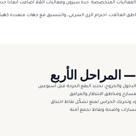
الفعاليات المتخصصة. جدة سيزون وفعاليات العُلا أضافت أبعاداً جديد
 العائلات، احترام الزي الشرعي، والتنسيق مع جهات متعددة كهيئة 
 المراحل الأربع
خول والخروج، تحديد البقع الحرجة قبل أسبوعين
لمسارح ومناطق الانتظار والمرافق
 وتحريك الحراس لمنع تشكّل نقاط اختناق
مسارات واضحة ونقاط تجمع آمنة