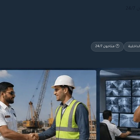
داخلية
🕐 متاحون 24/7