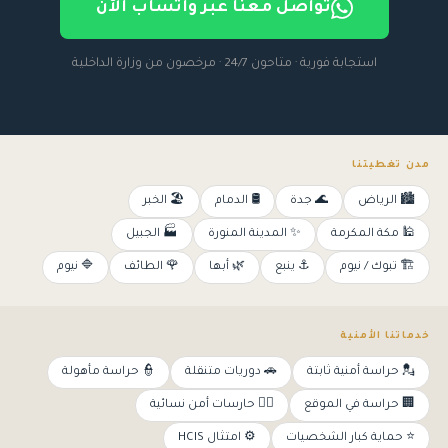
تواصل معنا عبر واتساب الآن
استجابة فورية · متاحون 24/7 · مرخصون من
وزارة الداخلية
مدن تغطيتنا
🏙️ الرياض
🌊 جدة
🛢️ الدمام
🏖️ الخبر
🕌 مكة المكرمة
✨ المدينة المنورة
🏭 الجبيل
🏗️ تبوك / نيوم
⚓ ينبع
🌿 أبها
🌹 الطائف
🔷 نيوم
خدماتنا الأمنية
💂 حراسة أمنية ثابتة
🚗 دوريات متنقلة
👮 حراسة مأهولة
🏢 حراسة في الموقع
👩‍✈️ حارسات أمن نسائية
⭐ حماية كبار الشخصيات
⚙️ امتثال HCIS