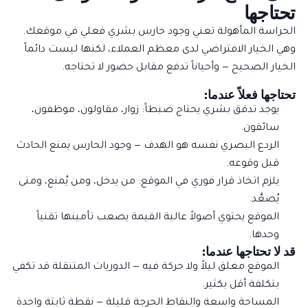
تحتاجها
الحراسة المأهولة تعني وجود حارس بشري فعلي في موقعك.
وهي الخيار الافتراضي لدى معظم العملاء، لكنها ليست دائماً
الخيار الصحيح — وأحياناً تدفع مقابل حضور لا تحتاجه.
تحتاجها فعلاً عندما:
يوجد تدفق بشري يحتاج ضبطاً: زوار، مقاولون، موظفون،
سائقون.
الردع البصري نفسه هو الهدف — وجود الحارس يمنع الحادث
قبل وقوعه.
يلزم اتخاذ قرار فوري في الموقع: من يدخل، ومن يُمنع، ومتى
يُصعَّد.
الموقع يحتوي أصولاً عالية القيمة يصعب تأمينها تقنياً
وحدها.
قد لا تحتاجها عندما:
الموقع مغلق ليلاً ولا حركة فيه —
الدوريات المتنقلة
قد تكفي
بتكلفة أقل بكثير.
المساحة واسعة والنقاط الحرجة قليلة — نقطة ثابتة واحدة