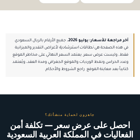
آخر مراجعة للأسعار: يوليو 2026.
جميع الأرقام بالريال السعودي
في هذه الصفحة هي
نطاقات استرشادية
لأغراض التقدير والميزانية
فقط، وليست عرض سعر. يعتمد السعر النهائي على مخاطر الموقع
وعدد الحراس ونمط الورديات والموقع الجغرافي ومدة العقد، ويُعتمد
كتابياً بعد معاينة الموقع. راجع
الشروط والأحكام
.
جاهزون لحماية منشأتك؟
احصل على عرض سعر — تكلفة أمن
الفعاليات في المملكة العربية السعودية