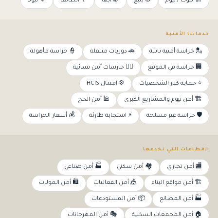
🏗️ تبوك / نيوم
⚓ ينبع
🌿 أبها
🌹 الطائف
🔷 نيوم
خدماتنا الأمنية
💂 حراسة أمنية ثابتة
🚗 دوريات متنقلة
👮 حراسة مأهولة
🏢 حراسة في الموقع
👩‍✈️ حارسات أمن نسائية
⭐ حماية كبار الشخصيات
⚙️ امتثال HCIS
🏗️ أمن نيوم والمشاريع الكبرى
🕌 أمن الحج
🛡️ حراسة غير مسلحة
⚡ استجابة طارئة
💰 أسعار الحراسة
القطاعات التي نخدمها
🏬 أمن تجاري
🏘️ أمن سكني
🏭 أمن صناعي
🏗️ أمن مواقع البناء
🎪 أمن الفعاليات
🛍️ أمن المولات
🏭 أمن المصانع
📦 أمن المستودعات
🏠 أمن المجمعات السكنية
🎭 أمن المهرجانات