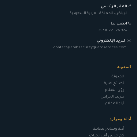
📍
المقر الرئيسي
الرياض، المملكة العربية السعودية
📞
اتصل بنا
+92 326 3573022
✉️
البريد الإلكتروني
contact@arabsecurityguardservices.com
المدونة
المدونة
نصائح أمنية
رؤى القطاع
تدريب الحراس
آراء العملاء
أدلة وموارد
أدلة ونماذج مجانية
كم حارس أمن تحتاج؟