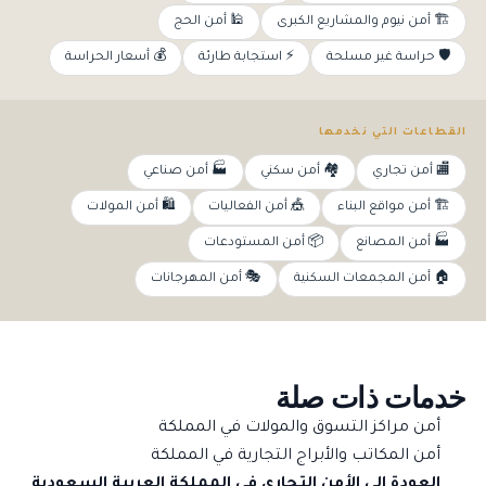
🏗️ أمن نيوم والمشاريع الكبرى
🕌 أمن الحج
🛡️ حراسة غير مسلحة
⚡ استجابة طارئة
💰 أسعار الحراسة
القطاعات التي نخدمها
🏬 أمن تجاري
🏘️ أمن سكني
🏭 أمن صناعي
🏗️ أمن مواقع البناء
🎪 أمن الفعاليات
🛍️ أمن المولات
🏭 أمن المصانع
📦 أمن المستودعات
🏠 أمن المجمعات السكنية
🎭 أمن المهرجانات
خدمات ذات صلة
أمن مراكز التسوق والمولات في المملكة
أمن المكاتب والأبراج التجارية في المملكة
العودة إلى الأمن التجاري في المملكة العربية السعودية