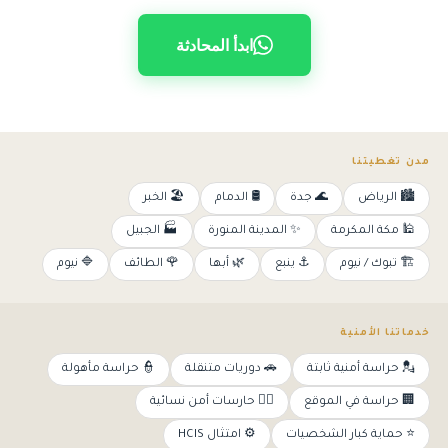
ابدأ المحادثة
مدن تغطيتنا
🏙️ الرياض
🌊 جدة
🛢️ الدمام
🏖️ الخبر
🕌 مكة المكرمة
✨ المدينة المنورة
🏭 الجبيل
🏗️ تبوك / نيوم
⚓ ينبع
🌿 أبها
🌹 الطائف
🔷 نيوم
خدماتنا الأمنية
💂 حراسة أمنية ثابتة
🚗 دوريات متنقلة
👮 حراسة مأهولة
🏢 حراسة في الموقع
👩‍✈️ حارسات أمن نسائية
⭐ حماية كبار الشخصيات
⚙️ امتثال HCIS