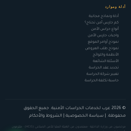
أدلة وموارد
أدلة ونماذج مجانية
كم حارس أمن تحتاج؟
أنواع حراس الأمن
واجبات حارس الأمن
نموذج أوامر الموقع
نموذج طلب العروض
الأنظمة واللوائح
الأسئلة الشائعة
تجديد عقد الحراسة
تغيير شركة الحراسة
حاسبة تكلفة الحراسة
© 2026 عرب لخدمات الحراسات الأمنية. جميع الحقوق
محفوظة. |
سياسة الخصوصية
|
الشروط والأحكام
مرخصون من وزارة الداخلية · معتمدون من الهيئة العليا للأمن الصناعي (HCIS) · ملتزمون