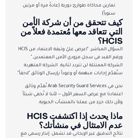
تمارين محاكاة طوارئ دورية (عادةً مرة أو مرتين
سنوياً)
كيف تتحقق من أن شركة الأمن
التي تتعاقد معها مُعتمدة فعلاً من
HCIS؟
السؤال المباشر: "اعرض عليّ وثيقة الاعتماد من HCIS
ورقم القيد في سجل مزودي الأمن المعتمدين."
الشركة الممتثلة لن تتردد لثانية. الشركة المتهربة
ستُقدّم إجابات مبهمة أو وعوداً بإرسال الوثائق "لاحقاً".
نحن في Arab Security Guard Services نُقدّم وثائق
اعتمادنا مع عرض السعر الأول — لأننا لا نُخفي شيئاً
ولأن ذلك جزء من عملنا بالمنشآت الحيوية.
ماذا يحدث إذا اكتشفت HCIS
عدم الامتثال في منشأتك؟
نتائج التدقيق غير الإيجابي قد تشمل: إنذار رسمي مع