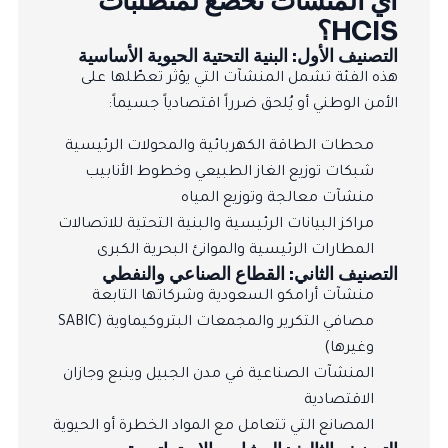
أي المنشآت تخضع لمتطلبات
HCIS؟
التصنيف الأول: البنية التحتية الحيوية الأساسية
هذه الفئة تشمل المنشآت التي يؤثر تعطّلها على
الأمن الوطني أو يُلحق ضرراً اقتصادياً جسيماً:
محطات الطاقة الكهربائية والمحولات الرئيسية
شبكات توزيع الغاز الطبيعي وخطوط الأنابيب
منشآت معالجة وتوزيع المياه
مراكز البيانات الرئيسية والبنية التحتية للاتصالات
المطارات الرئيسية والموانئ البحرية الكبرى
التصنيف الثاني: القطاع الصناعي والنفطي
منشآت أرامكو السعودية وشركاتها التابعة
مصافي التكرير والمجمعات البتروكيماوية (SABIC
وغيرها)
المنشآت الصناعية في مدن الجبيل وينبع وجازان
الاقتصادية
المصانع التي تتعامل مع المواد الخطرة أو الحيوية