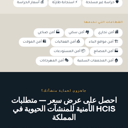
🛡️ حراسة غير مسلحة
⚡ استجابة طارئة
💰 أسعار الحراسة
القطاعات التي نخدمها
🏬 أمن تجاري
🏘️ أمن سكني
🏭 أمن صناعي
🏗️ أمن مواقع البناء
🎪 أمن الفعاليات
🛍️ أمن المولات
🏭 أمن المصانع
📦 أمن المستودعات
🏠 أمن المجمعات السكنية
🎭 أمن المهرجانات
جاهزون لحماية منشأتك؟
احصل على عرض سعر — متطلبات
HCIS الأمنية للمنشآت الحيوية في
المملكة