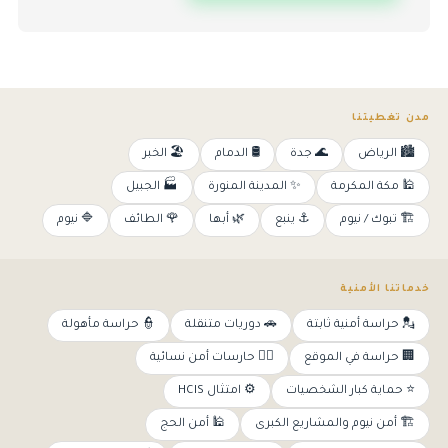
مدن تغطيتنا
🏙️ الرياض
🌊 جدة
🛢️ الدمام
🏖️ الخبر
🕌 مكة المكرمة
✨ المدينة المنورة
🏭 الجبيل
🏗️ تبوك / نيوم
⚓ ينبع
🌿 أبها
🌹 الطائف
🔷 نيوم
خدماتنا الأمنية
💂 حراسة أمنية ثابتة
🚗 دوريات متنقلة
👮 حراسة مأهولة
🏢 حراسة في الموقع
👩‍✈️ حارسات أمن نسائية
⭐ حماية كبار الشخصيات
⚙️ امتثال HCIS
🏗️ أمن نيوم والمشاريع الكبرى
🕌 أمن الحج