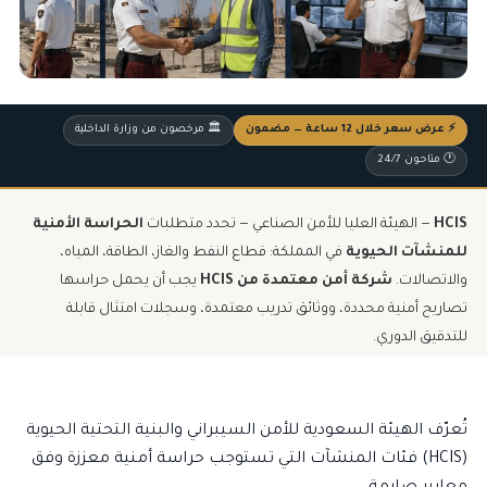
⚡ عرض سعر خلال 12 ساعة — مضمون
🏛️ مرخصون من وزارة الداخلية
🕐 متاحون 24/7
HCIS
— الهيئة العليا للأمن الصناعي — تحدد متطلبات
الحراسة الأمنية
للمنشآت الحيوية
في المملكة: قطاع النفط والغاز، الطاقة، المياه،
والاتصالات.
شركة أمن معتمدة من HCIS
يجب أن يحمل حراسها
تصاريح أمنية محددة، ووثائق تدريب معتمدة، وسجلات امتثال قابلة
للتدقيق الدوري.
تُعرّف الهيئة السعودية للأمن السيبراني والبنية التحتية الحيوية
(HCIS) فئات المنشآت التي تستوجب حراسة أمنية معززة وفق