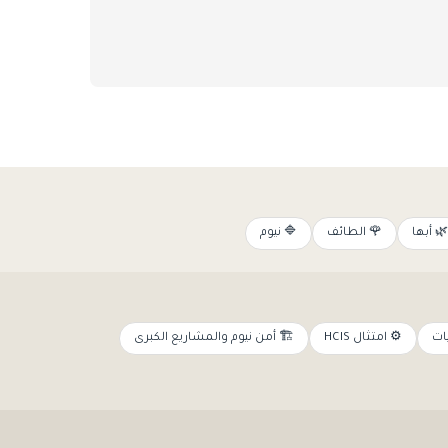
🌿 أبها
🌹 الطائف
🔷 نيوم
ات
⚙️ امتثال HCIS
🏗️ أمن نيوم والمشاريع الكبرى