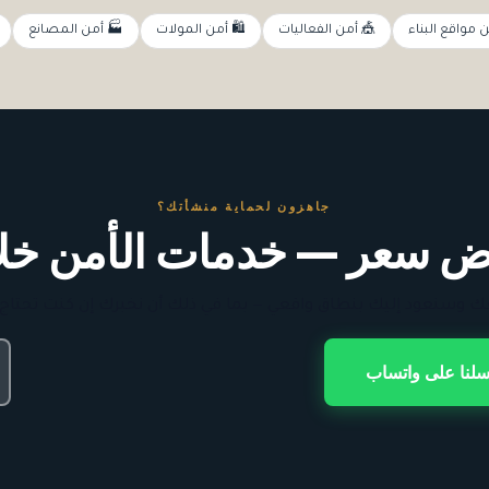
ن مواقع البناء
🎪 أمن الفعاليات
🛍️ أمن المولات
🏭 أمن المصانع
جاهزون لحماية منشأتك؟
 سعر — خدمات الأمن خلا
ك وسنعود إليك بنطاق واقعي — بما في ذلك أن نخبرك إن كنت تحتاج
سلنا على واتساب