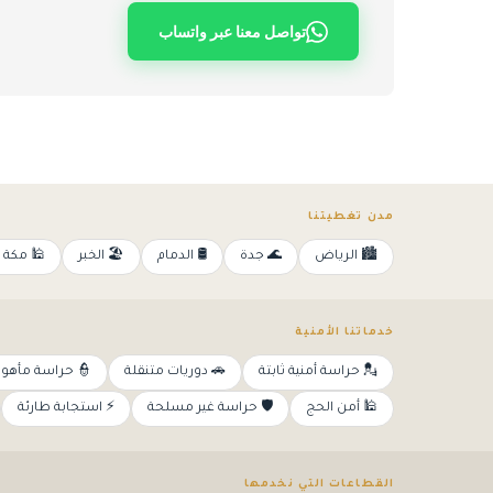
تواصل معنا عبر واتساب
مدن تغطيتنا
المكرمة
🏖️ الخبر
🛢️ الدمام
🌊 جدة
🏙️ الرياض
خدماتنا الأمنية
 حراسة مأهولة
🚗 دوريات متنقلة
💂 حراسة أمنية ثابتة
⚡ استجابة طارئة
🛡️ حراسة غير مسلحة
🕌 أمن الحج
القطاعات التي نخدمها