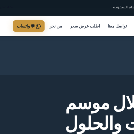
📞 اتصل +92 326 3022
تواصل معنا
اطلب عرض سعر
من نحن
💬 واتساب
لال موسم
ت والحلول