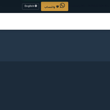
🌐 English
357
✉️ راسلنا
💬 واتساب