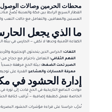
محطات الحرمين وصالات الوصول
القطار السريع الرابط بين مكة والمدينة يُضخّ مئا
المسنين والمعاقين، والتعامل مع حالات التعب وا
ما الذي يجعل الحار
الكفاءة الأمنية وحدها لا تكفي — الحارس في بيئة 
اللغات:
الحراس الذين يتحدثون الإنجليزية والأرد
الفهم الثقافي:
التعامل باحترام مع حجاج من 
الصبر تحت الضغط:
بيئة الحج مرهقة جسدياً 
معرفة المسارات والمشاعر:
القدرة على توجيه
إدارة الحشود في م
حوادث التدافع التاريخية في الحج قادت إلى ثورة 
الخاصة تعمل كطبقة إضافية — تُراقب كثافة الحشو
نُدرّب حراسنا على قراءة مؤشرات الحشود البصرية: