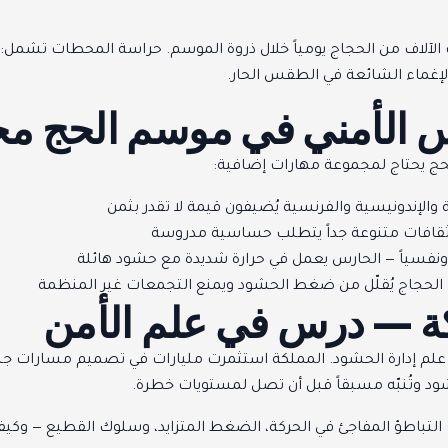
ت الآلاف من الحجاج يومياً خلال ذروة الموسم. حراسة المحطات تشمل: إ
لإغماء الشائعة في الطقس الحار.
س الأمني في موسم الحج مخت
الحج يحتاج لمجموعة مهارات إضافية:
ية والإندونيسية والفرنسية يُضيفون قيمة لا تقدر بثمن
ثقافات متنوعة جداً يتطلب حساسية مدروسة
ونفسياً — الحارس يعمل في حرارة شديدة مع حشود هائلة
 الحجاج يُقلّل من ضغط الحشود ويمنع التجمعات غير المنظمة
كة — درس في علم الأمن
في علم إدارة الحشود. المملكة استثمرت مليارات في تصميم مسارات جسر
د وتُنبّه مسبقاً قبل أن تصل لمستويات خطرة.
 التباطؤ المفاجئ في الحركة، الضغط المتزايد، وسلوك القطيع — وكيف