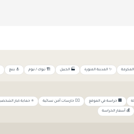
⚓ ينبع
🏗️ تبوك / نيوم
🏭 الجبيل
✨ المدينة المنورة
🕌 مكة 
حماية كبار الشخصيات
👩‍✈️ حارسات أمن نسائية
🏢 حراسة في الموقع

💰 أسعار الحراسة