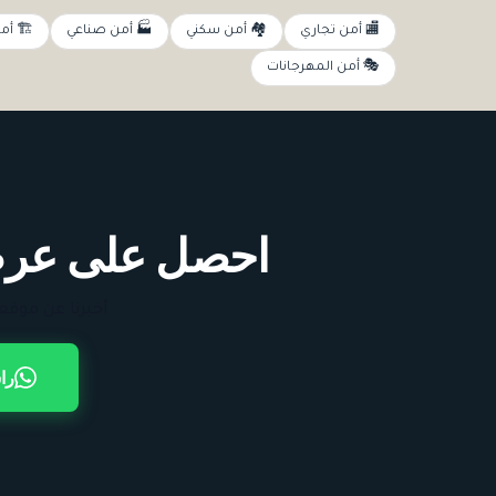
🏬 أمن تجاري
🏘️ أمن سكني
🏭 أمن صناعي
🏗️ أم
🎭 أمن المهرجانات
احصل على عرض
أخبرنا عن موقع
را