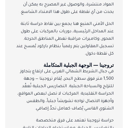
المواد منتشرة، والوصول غير المصرح به يمكن أن
يحدث من أي نقطة على طول هذا الامتداد الشاسع.
الحل الأمني المتبع هنا يجمع بين نقاط حراسة ثابتة
عند المداخل الرئيسية، دوريات بالمركبات على طول
المحور، وكاميرات مراقبة تغطي المناطق الحرجة.
تسجيل المقاولين يتم رقمياً بنظام باركود يُمسح عند
كل نقطة دخول.
تروجينا — الوجهة الجبلية المتكاملة
في جبال الشريط الشمالي الغربي على ارتفاع يتجاوز
1,500 متر فوق سطح البحر، يُقام تروجينا — وجهة
للتزلج والسياحة الجبلية. التضاريس الجبلية تُعقّد
الحراسة التقليدية: المركبات لا تصل لبعض المواقع،
وأجهزة الاتصال تواجه تشويشاً جبلياً، والطقس
الشتوي القاسي يُضاف كعامل تحدٍّ إضافي.
حراسة تروجينا تعتمد على فرق متخصصة