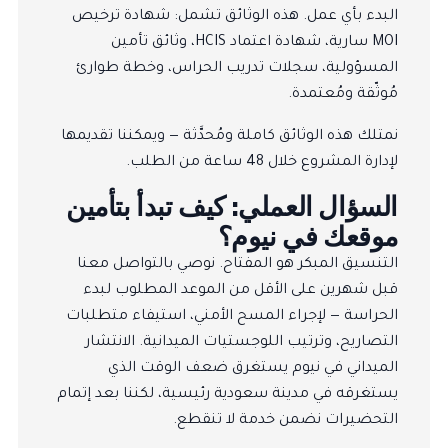
البدء بأي عمل. هذه الوثائق تشمل: شهادة ترخيص
MOI سارية، شهادة اعتماد HCIS، وثائق تأمين
المسؤولية، سجلات تدريب الحراس، وخطة طوارئ
مُوثّقة ومُعتمدة.
نمتلك هذه الوثائق كاملة ومُحدَّثة — ويمكننا تقديمها
لإدارة المشروع خلال 48 ساعة من الطلب.
السؤال العملي: كيف تبدأ بتأمين
موقعك في نيوم؟
التنسيق المبكر هو المفتاح. نوصي بالتواصل معنا
قبل شهرين على الأقل من الموعد المطلوب لبدء
الحراسة — لإجراء المسح الأمني، استيفاء متطلبات
التصاريح، وترتيب اللوجستيات الميدانية. الانتشار
الميداني في نيوم يستغرق ضعف الوقت الذي
يستغرقه في مدينة سعودية رئيسية، لكننا بعد إتمام
التحضيرات نضمن خدمة لا تنقطع.