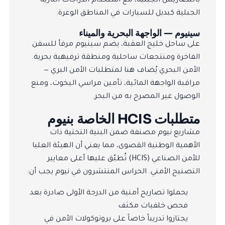
بالتضاريس الجبلية، مع استخدام الدراجات النارية
الجبلية كبديل للسيارات في المناطق الوعرة.
سينيوم — الواجهة البحرية والميناء
على ساحل خليج العقبة، يضم سينيوم مرفأ للسفن
الفاخرة ومنتجعات ساحلية ومنطقة ترفيهية بحرية.
الأمن البحري يُضاف هنا لمتطلبات الأمن البري —
مراقبة الواجهة المائية، تأمين مراسي اليخوت، ومنع
الوصول غير المصرح به من البحر.
متطلبات HCIS الخاصة بنيوم
مشاريع نيوم مصنفة ضمن البنية التحتية ذات
الأهمية الوطنية القصوى، مما يعني أن الهيئة العليا
للأمن الصناعي (HCIS) تُطبّق عليها أعلى معايير
التصنيح الأمني. الحراس المنتشرون في نيوم يجب أن:
يحملوا تصاريح أمنية من الدرجة الأولى صادرة بعد
فحص خلفيات مكثف
يجتازوا تدريباً خاصاً على بروتوكولات الأمن في