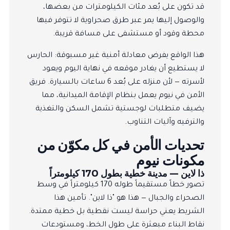
قد تكون على بُعد مئات الكيلومترات من بعضها،
والوصول إليها يمر عبر طرق صحراوية لا تتوفر فيها
محطة وقود أو مستشفى على مسافة قريبة.
هذا الواقع يفرض معادلة أمنية غير مسبوقة: الحارس
لا يستطيع أن يغادر موقعه في نهاية اليوم ويعود
لأسرته — لأن منزله على بُعد 6 ساعات بالسيارة. فريق
الأمن في نيوم يعمل بنظام الإقامة الميدانية، مما
يضيف متطلبات لوجستية تشمل السكن والتغذية
والترفيه وآليات التناوب.
تحديات الأمن في كل مكوّن من
مكونات نيوم
ذا لاين — مدينة خطية بطول 170 كيلومتراً
تصور خطاً مستقيماً طوله 170 كيلومتراً في وسط
الصحراء والجبال — هذا هو "ذا لاين". تأمين هذا
الشريط يعني حراسة ليست نقطية بل خطية ممتدة.
نقاط البناء مبعثرة على طول الخط، ومستودعات