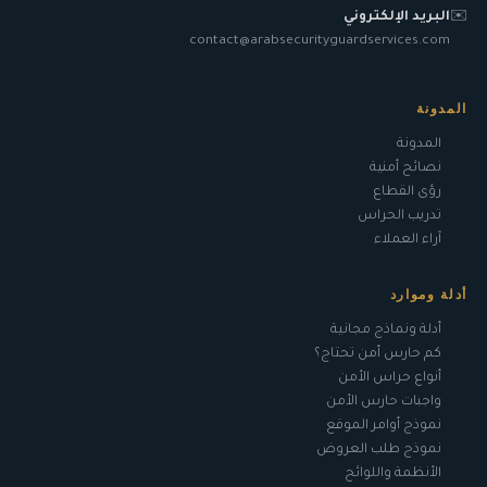
✉️
البريد الإلكتروني
contact@arabsecurityguardservices.com
المدونة
المدونة
نصائح أمنية
رؤى القطاع
تدريب الحراس
آراء العملاء
أدلة وموارد
أدلة ونماذج مجانية
كم حارس أمن تحتاج؟
أنواع حراس الأمن
واجبات حارس الأمن
نموذج أوامر الموقع
نموذج طلب العروض
الأنظمة واللوائح