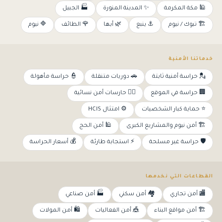
🕌 مكة المكرمة
✨ المدينة المنورة
🏭 الجبيل
🏗️ تبوك / نيوم
⚓ ينبع
🌿 أبها
🌹 الطائف
🔷 نيوم
خدماتنا الأمنية
💂 حراسة أمنية ثابتة
🚗 دوريات متنقلة
👮 حراسة مأهولة
🏢 حراسة في الموقع
👩‍✈️ حارسات أمن نسائية
⭐ حماية كبار الشخصيات
⚙️ امتثال HCIS
🏗️ أمن نيوم والمشاريع الكبرى
🕌 أمن الحج
🛡️ حراسة غير مسلحة
⚡ استجابة طارئة
💰 أسعار الحراسة
القطاعات التي نخدمها
🏬 أمن تجاري
🏘️ أمن سكني
🏭 أمن صناعي
🏗️ أمن مواقع البناء
🎪 أمن الفعاليات
🛍️ أمن المولات