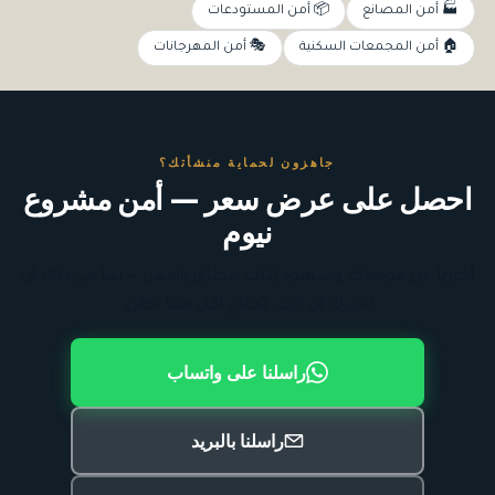
🏭 أمن المصانع
📦 أمن المستودعات
🏠 أمن المجمعات السكنية
🎭 أمن المهرجانات
جاهزون لحماية منشأتك؟
احصل على عرض سعر — أمن مشروع
نيوم
أخبرنا عن موقعك وسنعود إليك بنطاق واقعي — بما في ذلك أن
نخبرك إن كنت تحتاج أقل مما تظن.
راسلنا على واتساب
راسلنا بالبريد