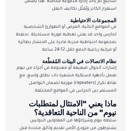
أسابيع ثم يأخذ إجازة مدفوعة مكافئة. هذا يضمن
استقرار الكادر ويُقلّل تكاليف النقل.
المجموعات الاحتياطية
في المواقع النائية، المرض أو الطوارئ الشخصية
لحارس واحد قد يعني تغطية فورية مستحيلة. نحتفظ
بمجموعة احتياطية مدربة قادرة على الانتشار بطائرة
أو مركبة رباعية الدفع خلال 12-24 ساعة.
نظام الاتصالات في البيئات المُقطّعة
إشارات الجوال ضعيفة أو معدومة في أجزاء من نيوم.
نعمل بأجهزة لاسلكية مشفرة ذات نطاق واسع، مع
نقاط تكرار (repeaters) موزعة لضمان التواصل
المستمر بين الحراس في المواقع المختلفة.
ماذا يعني "الامتثال لمتطلبات
نيوم" من الناحية التعاقدية؟
سلطة نيوم وشركاؤها من المقاولين الدوليين
يشترطون من مزودي الأمن تقديم وثائق محددة قبل